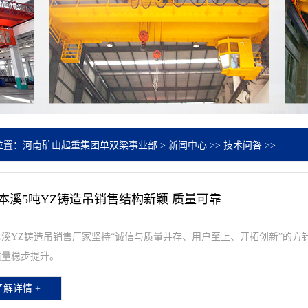
位置：
河南矿山起重集团单双梁事业部
>
新闻中心
>>
技术问答
>>
本溪5吨YZ铸造吊销售结构新颖 质量可靠
本溪YZ铸造吊销售厂家坚持“诚信与质量并存、用户至上、开拓创新”的
量稳步提升。...
了解详情 +