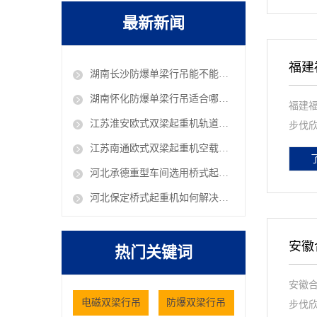
最新新闻
福建
湖南长沙防爆单梁行吊能不能在油库车间作业
湖南怀化防爆单梁行吊适合哪些危险工况使用
福建福
江苏淮安欧式双梁起重机轨道铺设有哪些规范 欧式行吊厂家
步伐欣
江苏南通欧式双梁起重机空载抖动是什么原因 欧式行吊厂家
河北承德重型车间选用桥式起重机有哪些核心考量因素
河北保定桥式起重机如何解决仓储大件货物的搬运难题
安徽
热门关键词
安徽合
电磁双梁行吊
防爆双梁行吊
步伐欣