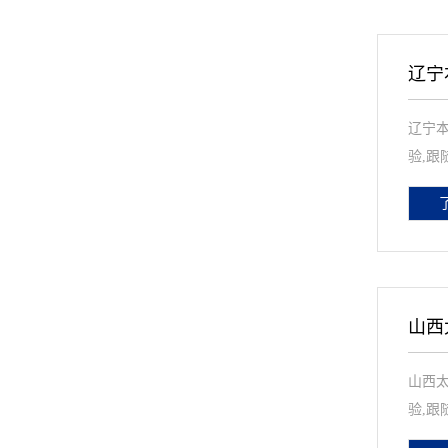
辽宁
辽宁本
验,跟
山西
山西太
验,跟