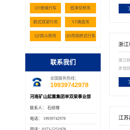
QY绝缘行车
低净空桥吊
欧式双梁行吊
YZ铸造吊
QZ抓斗桥吊
QD吊钩桥式行车
浙江
浙江杭
联系我们
步伐欣
全国服务热线：
19939742978
河南矿山起重集团单双梁事业部
联系人： 石经理
江苏
电话： 19939742978
固话：0373-5251978