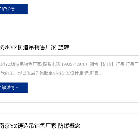
了解详情 +
杭州YZ铸造吊销售厂家 旋转
州YZ铸造吊销售厂家(联系电话:19939742978）销售【矿山】行吊,行
欣向荣，现已发展为集起重机械研发设计,制造,销售...
了解详情 +
南京YZ铸造吊销售厂家 防爆概念