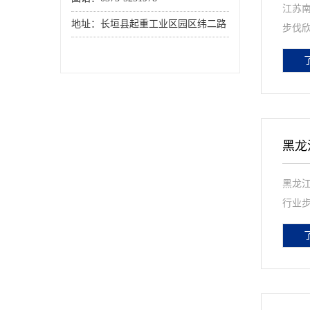
江苏南
地址：长垣县起重工业区园区纬二路
步伐欣
黑龙
黑龙江
行业步