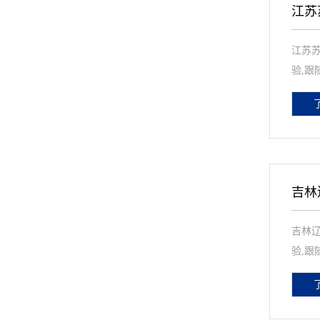
江苏
江苏苏
验,跟
吉林
吉林辽
验,跟