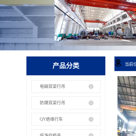
产品分类
当前
电磁双梁行吊
防爆双梁行吊
QY绝缘行车
低净空桥吊