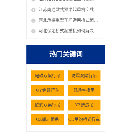
江苏南通欧式双梁起重机空载抖动是什么原因 欧式行吊厂家
河北承德重型车间选用桥式起重机有哪些核心考量因素
河北保定桥式起重机如何解决仓储大件货物的搬运难题
热门关键词
电磁双梁行吊
防爆双梁行吊
QY绝缘行车
低净空桥吊
欧式双梁行吊
YZ铸造吊
QZ抓斗桥吊
QD吊钩桥式行车