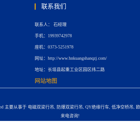
联系我们
联系人： 石经理
手机：19939742978
座机：0373-5251978
网址：http://www.hnkuangshanqzj.com/
地址：长垣县起重工业区园区纬二路
网站地图
erved 主要从事于
电磁双梁行吊
,
防爆双梁行吊
,
QY绝缘行车
,
低净空桥吊
,
来电咨询!