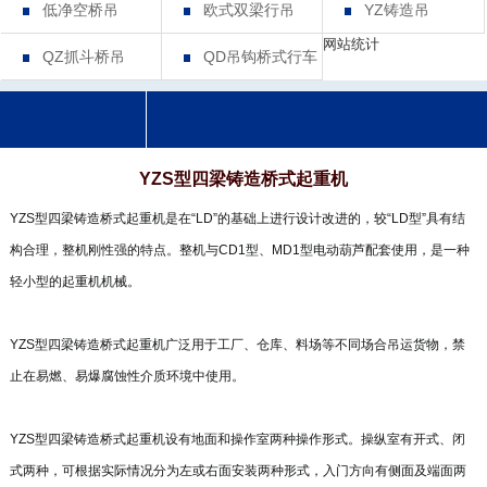
低净空桥吊
欧式双梁行吊
YZ铸造吊
网站统计
QZ抓斗桥吊
QD吊钩桥式行车
YZS型四梁铸造桥式起重机
YZS型四梁铸造桥式起重机是在“LD”的基础上进行设计改进的，较“LD型”具有结
构合理，整机刚性强的特点。整机与CD1型、MD1型电动葫芦配套使用，是一种
轻小型的起重机机械。
YZS型四梁铸造桥式起重机广泛用于工厂、仓库、料场等不同场合吊运货物，禁
止在易燃、易爆腐蚀性介质环境中使用。
YZS型四梁铸造桥式起重机设有地面和操作室两种操作形式。操纵室有开式、闭
式两种，可根据实际情况分为左或右面安装两种形式，入门方向有侧面及端面两