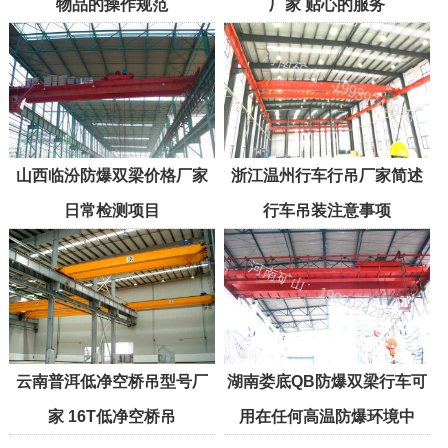
物品的操作规范
厂家 贴心的服务
山西临汾防爆双梁价格厂家
浙江温州行车行吊厂家简述
日常检测项目
行车吊装注意事项
云南普洱低净空桥吊型号厂
湖南娄底QB防爆双梁行车可
家 16T低净空桥吊
用在任何高温防爆环境中