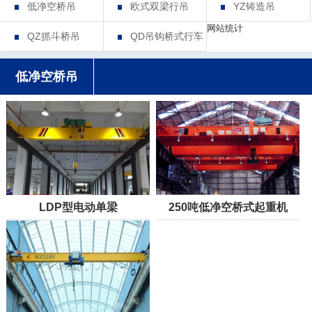
低净空桥吊
欧式双梁行吊
YZ铸造吊
网站统计
QZ抓斗桥吊
QD吊钩桥式行车
低净空桥吊
LDP型电动单梁
250吨低净空桥式起重机