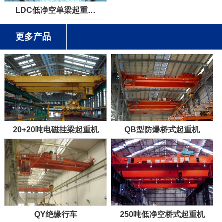
LDC低净空单梁起重…
更多产品
20+20吨电磁挂梁起重机
QB型防爆桥式起重机
QY绝缘行车
250吨低净空桥式起重机