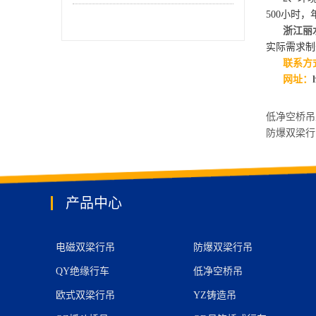
500小时，
浙江丽
实际需求制
联系方式：
网址：
低净空桥吊
防爆双梁
产品中心
电磁双梁行吊
防爆双梁行吊
QY绝缘行车
低净空桥吊
欧式双梁行吊
YZ铸造吊