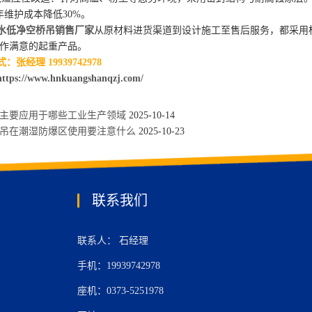
年维护成本降低30%。
水低净空桥吊销售厂家
从原材料进货渠道到设计施工至售后服务，都采用
作满意的起重产品。
张经理 19939742978
https://www.hnkuangshanqzj.com/
主要应用于哪些工业生产领域
2025-10-14
行吊在潮湿防爆区使用要注意什么
2025-10-23
联系我们
联系人： 石经理
手机：19939742978
座机：0373-5251978