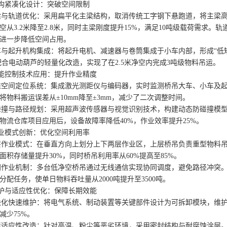
紧凑化设计：突破空间限制
轨道优化：采用扁平化主梁结构，取消传统工字钢下悬跑道，将主梁高度
空从3.2米降至2.8米，同时主梁刚度提升15%，满足10吨级载荷需求
进一步降低空间占用。
起升机构集成：将起升电机、减速器与卷筒集成于小车内部，形成“低矮型
，配合电动葫芦的轻量化改造，实现了在2.5米净空内完成3吨级物料吊运。
控制技术应用：提升作业精度
间定位系统：集成激光测距仪与编码器，实时监测桥吊大车、小车及起升
将物料搬运误差从±10mm降至±3mm，减少了二次调整时间。
撞与路径规划：采用超声波传感器与视觉识别技术，构建动态防碰撞模型
物流仓库项目应用后，设备故障率降低40%，作业效率提升25%。
模式创新：优化空间利用率
作业模式：在垂直方向上划分上下两层作业区，上层桥吊负责重型物料吊
面积存储量提升30%，同时桥吊利用率从60%提高至85%。
业机制：多台低净空桥吊通过无线通信实现协同调度，避免路径冲突。
分配任务，使单日物料吞吐量从2000吨提升至3500吨。
与适应性优化：保障长期效能
快速维护：将电气系统、制动装置等关键部件设计为可拆卸模块，维护
减少75%。
应性改造：针对高温、粉尘等恶劣环境，采用密封结构与耐腐蚀涂层。某