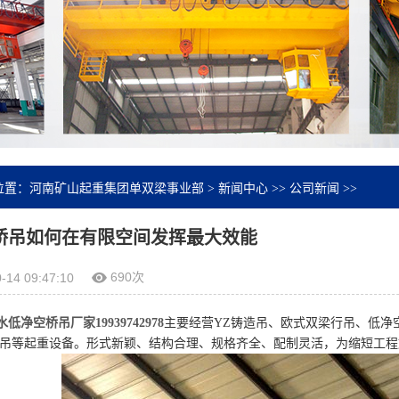
位置：
河南矿山起重集团单双梁事业部
>
新闻中心
>>
公司新闻
>>
桥吊如何在有限空间发挥最大效能
690次
-14 09:47:10
低净空桥吊厂家19939742978
主要经营YZ铸造吊、欧式双梁行吊、低净
吊等起重设备。形式新颖、结构合理、规格齐全、配制灵活，为缩短工程