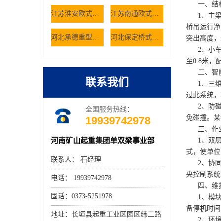
一、结构
江苏淮安欧式双梁起重机轨道铺设有哪些规范 欧式行吊厂家
江苏南通欧式双梁起重机空载抖动是什么原因 欧式行吊厂家
1、主梁与
桥吊运行净
河北承德重型车间选用桥式起重机有哪些核心考量因素
河北保定桥式起重机如何解决仓储大件货物的搬运难题
突出高度，
2、小车与
至0.8米
二、智能
联系我们
1、三维空
过此系统，
2、防碰
全国服务热线：
免碰撞。某
19939742978
三、作业
河南矿山起重集团单双梁事业部
1、双层
式，使单位
联系人： 石经理
2、协同作
央控制系统
电话： 19939742978
四、维护
固话：0373-5251978
1、模块化
备停机时间
地址：长垣县起重工业区园区纬二路
2、环境适