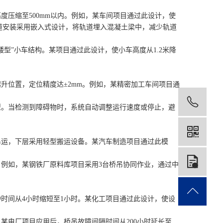
压缩至500mm以内。例如，某车间项目通过此设计，使
。轨道安装采用嵌入式设计，将轨道埋入混凝土梁中，减少轨道
”小车结构。某项目通过此设计，使小车高度从1.2米降
位置，定位精度达±2mm。例如，某精密加工车间项目通
199
。当检测到障碍物时，系统自动调整运行速度或停止，避
运，下层采用轻型搬运设备。某汽车制造项目通过此模
在
例如，某钢铁厂原料库项目采用3台桥吊协同作业，通过中
时间从4小时缩短至1小时。某化工项目通过此设计，使设
电厂项目应用后，桥吊故障间隔时间从200小时延长至