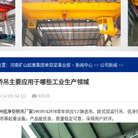
位置：
河南矿山起重集团单双梁事业部
>
新闻中心
>>
公司新闻
>>
桥吊主要应用于哪些工业生产领域
650次
-14 09:34:10
低净空桥吊厂家19939742978
常年供应YZ铸造吊、欧式双梁行吊、低净
吊等起重设备。产品能优良，质量稳定可靠，深得用户好评。