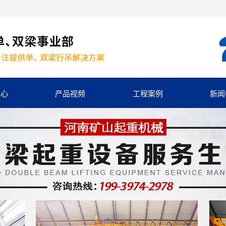
中心
产品视频
工程案例
新闻