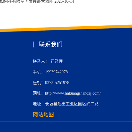
吊如何在有限空间发挥最大效能
2025-10-14
联系我们
联系人： 石经理
手机：19939742978
座机：0373-5251978
网址：http://www.hnkuangshanqzj.com/
地址：长垣县起重工业区园区纬二路
网站地图