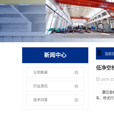
新闻中心
当前
低净空
公司新闻
2025-10
行业资讯
浙江台州
车、桥式行
技术问答