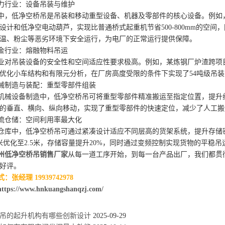
行业：设备吊装与维护
，低净空桥吊是吊装和移动重型设备、机器及零部件的核心设备。例如，
设计和低净空电动葫芦，实现比普通桥式起重机节省500-800mm的空间，
温、粉尘等恶劣环境下安全运行，为电厂的正常运行提供保障。
行业：熔融物料吊运
吊装设备的安全性和空间适应性要求极高。例如，某炼钢厂炉渣跨项目中
优化小车结构和有限元分析，在厂房高度受限的条件下实现了54吨级吊
制造与装配：重型零部件组装
械设备制造中，低净空桥吊可将重型零部件精准搬运至指定位置，提升组
的垂直、横向、纵向移动，实现了重型零部件的快速定位，减少了人工搬
仓储：空间利用率最大化
库中，低净空桥吊可通过紧凑设计适应不同层高的货架系统，提升存储密
米优化至2.5米，存储容量提升20%，同时通过变频控制实现货物的平稳吊
州低净空桥吊销售厂家
从每一道工序开始，到每一台产品出厂，我们都贯
好评。
经理 19939742978
https://www.hnkuangshanqzj.com/
吊的起升机构有哪些创新设计
2025-09-29