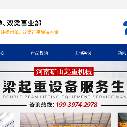
中心
产品视频
工程案例
新闻