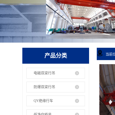
产品分类
当前
电磁双梁行吊
防爆双梁行吊
QY绝缘行车
低净空桥吊