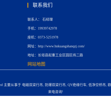
联系我们
联系人： 石经理
手机：19939742978
座机：0373-5251978
网址：http://www.hnkuangshanqzj.com/
地址：长垣县起重工业区园区纬二路
网站地图
erved 主要从事于
电磁双梁行吊
,
防爆双梁行吊
,
QY绝缘行车
,
低净空桥吊
,
来电咨询!