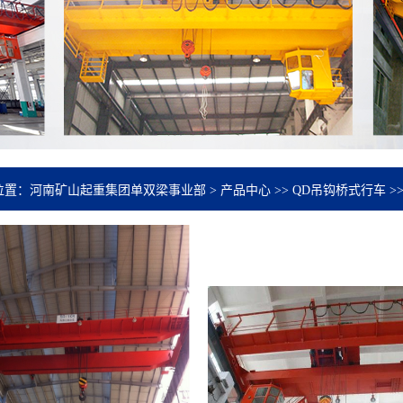
位置：
河南矿山起重集团单双梁事业部
>
产品中心
>>
QD吊钩桥式行车
>