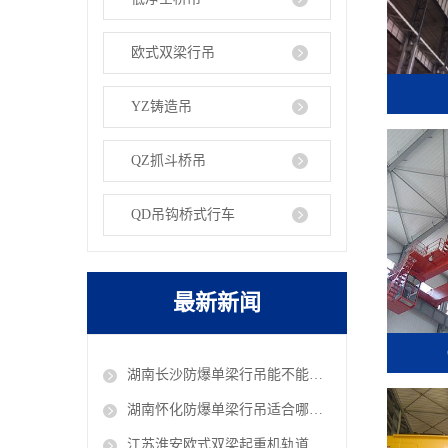
欧式双梁行吊
YZ铸造吊
QZ抓斗桥吊
QD吊钩桥式行车
最新新闻
湖南长沙防爆单梁行吊能不能在油库车间作业
湖南怀化防爆单梁行吊适合哪些危险工况使用
江苏淮安欧式双梁起重机轨道铺设有哪些规范 欧式行吊厂家