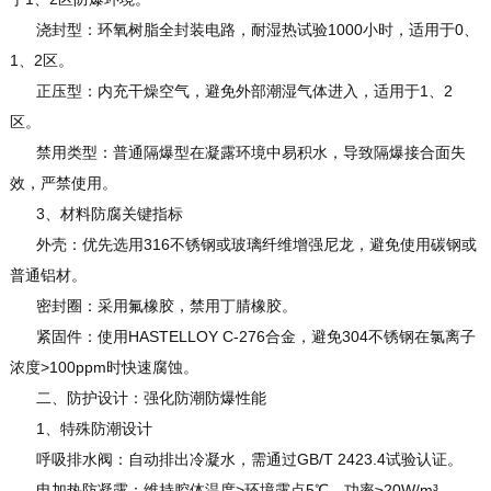
浇封型：环氧树脂全封装电路，耐湿热试验1000小时，适用于0、
1、2区。
正压型：内充干燥空气，避免外部潮湿气体进入，适用于1、2
区。
禁用类型：普通隔爆型在凝露环境中易积水，导致隔爆接合面失
效，严禁使用。
3、材料防腐关键指标
外壳：优先选用316不锈钢或玻璃纤维增强尼龙，避免使用碳钢或
普通铝材。
密封圈：采用氟橡胶，禁用丁腈橡胶。
紧固件：使用HASTELLOY C-276合金，避免304不锈钢在氯离子
浓度>100ppm时快速腐蚀。
二、防护设计：强化防潮防爆性能
1、特殊防潮设计
呼吸排水阀：自动排出冷凝水，需通过GB/T 2423.4试验认证。
电加热防凝露：维持腔体温度>环境露点5℃，功率≥20W/m³。