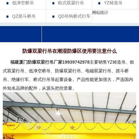
低净空桥吊
欧式双梁行吊
YZ铸造吊
网站统计
QZ抓斗桥吊
QD吊钩桥式行车
防爆双梁行吊在潮湿防爆区使用要注意什么
福建厦门防爆双梁行吊厂家19939742978
主要销售YZ铸造吊、欧
式双梁行吊、低净空桥吊、防爆双梁行吊、电磁双梁行吊、抓斗桥
吊、绝缘行车、桥式行吊等起重设备。产品性能更加强大，严选国内
外知名品牌的配件，从源头把控质量。