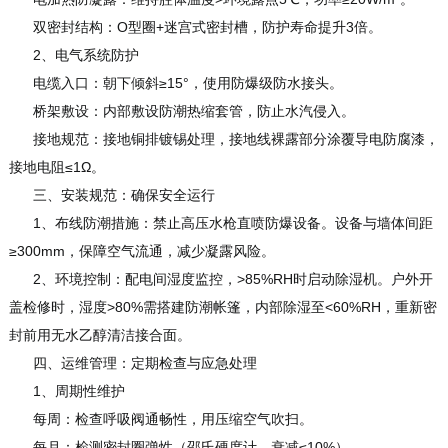
双密封结构：O型圈+迷宫式密封槽，防护寿命提升3倍。
2、电气系统防护
电缆入口：朝下倾斜≥15°，使用防爆级防水接头。
桥架敷设：内部敷设防潮热缩套管，防止水汽侵入。
接地规范：接地铜排镀锡处理，接地线裸露部分涂覆导电防腐漆，
接地电阻≤1Ω。
三、安装规范：确保安全运行
1、布线防潮措施：禁止高压水枪直喷防爆设备。设备与墙体间距
≥300mm，保障空气流通，减少凝露风险。
2、环境控制：配电间湿度监控，>85%RH时启动除湿机。户外开
盖检修时，湿度>80%需搭建防潮帐篷，内部除湿至<60%RH，重新密
封前用无水乙醇清洁接合面。
四、运维管理：定期检查与应急处理
1、周期性维护
每周：检查呼吸阀通畅性，用压缩空气吹扫。
每月：检测密封圈弹性（邵氏硬度计，衰减≤10%）。