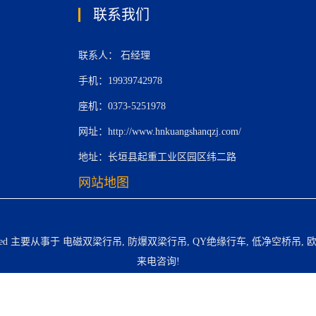
联系我们
联系人： 石经理
手机：19939742978
座机：0373-5251978
网址：http://www.hnkuangshanqzj.com/
地址：长垣县起重工业区园区纬二路
网站地图
erved 主要从事于
电磁双梁行吊
,
防爆双梁行吊
,
QY绝缘行车
,
低净空桥吊
,
来电咨询!