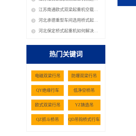
江苏南通欧式双梁起重机空载抖动是什么原因 欧式行吊厂家
河北承德重型车间选用桥式起重机有哪些核心考量因素
河北保定桥式起重机如何解决仓储大件货物的搬运难题
热门关键词
电磁双梁行吊
防爆双梁行吊
QY绝缘行车
低净空桥吊
欧式双梁行吊
YZ铸造吊
QZ抓斗桥吊
QD吊钩桥式行车