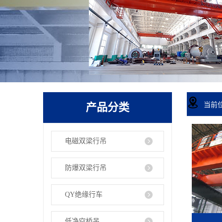
产品分类
当前
电磁双梁行吊
防爆双梁行吊
QY绝缘行车
低净空桥吊