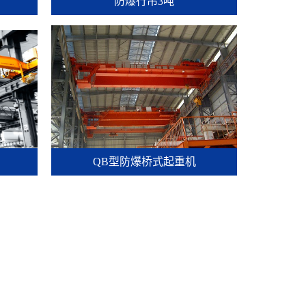
防爆行吊3吨
QB型防爆桥式起重机