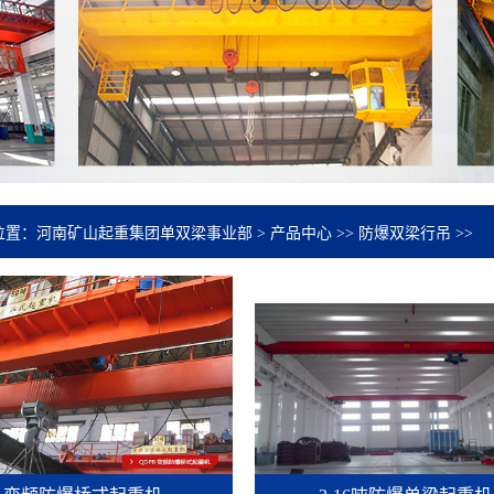
位置：
河南矿山起重集团单双梁事业部
>
产品中心
>>
防爆双梁行吊
>>