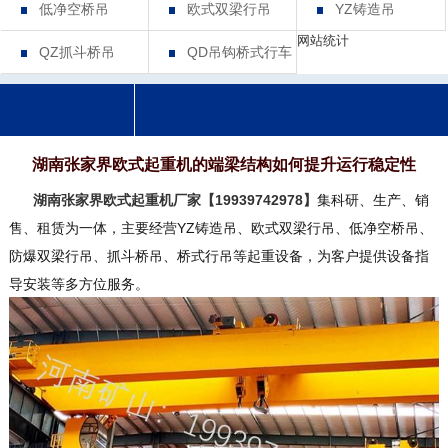
低净空桥吊
欧式双梁行吊
YZ铸造吊
网站统计
QZ抓斗桥吊
QD吊钩桥式行车
湖南张家界欧式起重机的端梁结构如何提升运行稳定性
湖南张家界欧式起重机厂家【19939742978】
集科研、生产、销
售、租赁为一体，主要经营YZ铸造吊、欧式双梁行吊、低净空桥吊、
防爆双梁行吊、抓斗桥吊、桥式行吊等起重设备，为客户提供设备指
导安装等多方位服务。