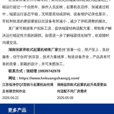
稳运行超过一个自然年。操作人员反映，起重机在启停、加减速过程
中，端梁运行姿态平稳，无明显晃动或异响。设备维护记录也显示，
车轮和轨道的磨损量较以往设备有所减小，减少了停机调整的频次。
某厂家可根据客户实际工况，提供端梁结构适配方案，帮助客户解
决运行稳定性方面的困扰。如需进一步了解端梁优化细节，欢迎随时
沟通交流。
湖南张家界欧式起重机销售厂家
坚持“质量一位，用户至上，良好
服务，信守合同”的宗旨，技术力量雄厚，制造设备齐全，产品具有可
靠的质量，新颖的设计，并可来图加工。
联系方式：张经理 19939742978
网址：
https://www.hnkuangshanqzj.com/
江苏低净空QZ型抓斗起重机如何满
湖南益阳欧式起重机起升高度要如
足有限空间作业
何适配不同厂房需求
2026-04-22
2026-05-09
更多产品