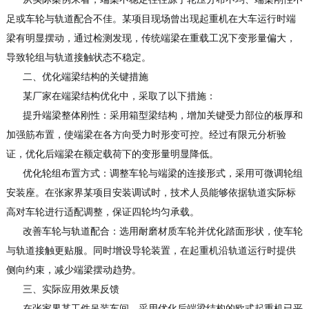
足或车轮与轨道配合不佳。某项目现场曾出现起重机在大车运行时端
梁有明显摆动，通过检测发现，传统端梁在重载工况下变形量偏大，
导致轮组与轨道接触状态不稳定。
二、优化端梁结构的关键措施
某厂家在端梁结构优化中，采取了以下措施：
提升端梁整体刚性：采用箱型梁结构，增加关键受力部位的板厚和
加强筋布置，使端梁在各方向受力时形变可控。经过有限元分析验
证，优化后端梁在额定载荷下的变形量明显降低。
优化轮组布置方式：调整车轮与端梁的连接形式，采用可微调轮组
安装座。在张家界某项目安装调试时，技术人员能够依据轨道实际标
高对车轮进行适配调整，保证四轮均匀承载。
改善车轮与轨道配合：选用耐磨材质车轮并优化踏面形状，使车轮
与轨道接触更贴服。同时增设导轮装置，在起重机沿轨道运行时提供
侧向约束，减少端梁摆动趋势。
三、实际应用效果反馈
在张家界某工件吊装车间，采用优化后端梁结构的欧式起重机已平