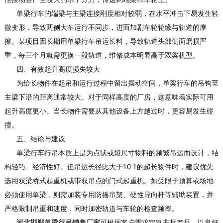
单梁行车的端梁与主梁连接刚度相对较弱，在水平冲击下易发生轻
微变形，导致两侧大车运行不同步，进而加剧车轮轮缘与轨道的摩
擦。某项目因长期用单梁行车吊运长料，导致轨道头部侧面磨损严
重，每三个月就需更换一段轨道，维修成本明显高于双梁机型。
四、有效起升高度损失较大
为给长物件在起吊和运行过程中留出摆动空间，单梁行车的吊钩至
主梁下沿的距离通常较大。对于同样高度的厂房，这意味着实际可用
起升高度更小。当长物件需要从其他设备上方越过时，更容易发生碰
撞。
五、结论与建议
单梁行车行吊本质上是为点状或短尺寸物料的频繁吊运而设计，结
构轻巧、经济性好。但吊运长径比大于10:1的超长物件时，建议优先
选用双梁桥式起重机或带双吊点的门式起重机。如受限于预算或场地
必须使用单梁，则需加装专用防摇吊架、硬性导向杆等辅助装置，并
严格限制吊重和速度，同时加密轨道与车轮的检查频率。
河北邯郸单梁行吊销售厂家
可根据客户需求定制非标产品，以良好