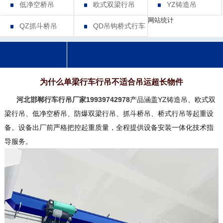
低净空桥吊
欧式双梁行吊
YZ铸造吊
网站统计
QZ抓斗桥吊
QD吊钩桥式行车
为什么单梁行车行吊不适合吊运超长物件
河北邯郸行车行吊厂家19939742978
产品涵盖YZ铸造吊、欧式双
梁行吊、低净空桥吊、防爆双梁行吊、抓斗桥吊、桥式行吊等起重设
备。设备出厂前严格把控起重质量，全程提供设备安装一体化技术指
导服务。