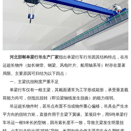
河北邯郸单梁行吊生产厂家
指出单梁行车行吊因其结构特点，在吊
运超长物件（如长钢管、钢梁、风电叶片、船用轴系等）时存在显著
局限。主要原因可归结为以下四点：
一、主梁抗扭刚度严重不足
单梁行车仅有一根主梁，其截面通常为工字形或箱形，承受垂直载
荷能力尚可，但抵抗扭转（即沿梁轴线发生扭曲）的能力很弱。
吊运超长物件时，若吊点布置不当或物件重心偏移，吊具会产生水
平方向的扭转力矩，直接作用于主梁下翼缘。某项目中，用5吨单梁行
车吊运一根9米长的型钢，因吊索长度不一致，导致主梁发生明显扭
转，小车行走轮出现“啃轨”异响，长期如此会使主梁产生永久塑性变