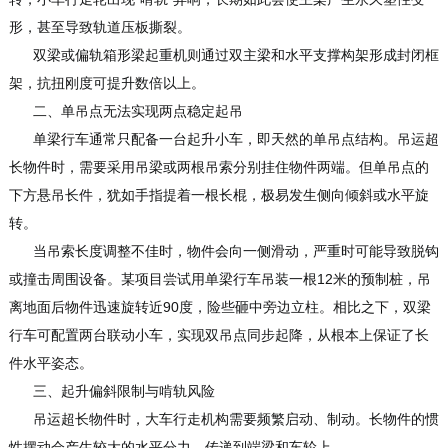
形，甚至导致轨道压板撕裂。
双梁或偏轨箱形梁起重机则通过双主梁和水平支撑构架形成封闭框
架，抗扭刚度可提升数倍以上。
二、单吊点无法实现两点稳定起吊
单梁行车通常只配备一台起升小车，即天然的单吊点结构。吊运超
长物件时，需要采用吊梁或两根吊索分别挂住物件两端。但单吊点的
下方悬吊长件，犹如手指提着一根长棍，极易发生侧向倾斜或水平旋
转。
当吊索长度调整不佳时，物件会向一侧滑动，严重时可能导致脱钩
或撞击周围设备。某项目尝试用单梁行车吊装一根12米的预制桩，吊
离地面后物件迅速旋转近90度，险些砸中旁边立柱。相比之下，双梁
行车可配置两台联动小车，实现双吊点同步起降，从根本上保证了长
件水平姿态。
三、起升偏斜限制与啃轨风险
吊运超长物件时，大车行走机构需要频繁启动、制动。长物件的惯
性摆动会产生较大的水平分力，传递到端梁和车轮上。