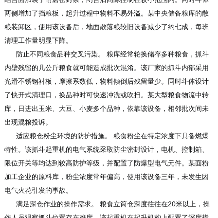
两侧增加了挡粮板，起升过程中物料不易外溢。某中央储备粮库的散
粮装卸区，使用该设备后，地面散落粮较旧设备减少了约七成，每班
清理工作量明显下降。
防止不同粮食品种交叉污染。 粮库经常轮换储存多种粮食，抓斗
内壁残留的几公斤粮食就可能造成批次混淆。该厂家的抓斗内部采用
光滑不锈钢衬板，摩擦系数低，物料倾倒后残留量少。同时斗体设计
了快开式清理口，换品种时可快速冲洗或吹扫。某大型粮食物流中转
库，日进出玉米、大豆、小麦多个品种，依靠该设备，相邻批次间未
出现混粮投诉。
适应粮仓粉尘环境的防护措施。 粮食粉尘在特定浓度下具备燃爆
特性。该抓斗起重机的电气系统采取防尘密封设计，电机、控制箱、
限位开关等均达到较高防护等级，并配置了防爆型电气元件。某面粉
加工企业的原料库，粉尘浓度常年偏高，使用该设备三年，未发生因
电气火花引发的事故。
满足深仓作业的操作需求。 粮食立筒仓深度往往在20米以上，操
作人员观察抓斗位置存在难度。该起重机在起升机构上配置了深度指