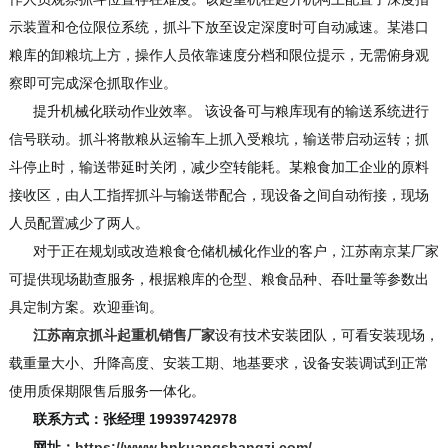
示装置和仓位限位系统，抓斗下放至设定深度时可自动减速。某港口
粮库的卸粮坑上方，操作人员依靠速度分档和限位提示，无需俯身观
察即可完成深仓抓取作业。
提升机械化联动作业效率。 该设备可与粮库现有的输送系统进行
信号联动。抓斗将散粮从运输车上抓入受粮坑，输送带启动运转；抓
斗停止时，输送带延时关闭，减少空转能耗。某粮食加工企业的原料
接收区，由人工指挥抓斗与输送带配合，现设备之间自动衔接，现场
人员配置减少了两人。
对于正在规划或改造粮食仓储机械化作业的客户，江苏南京某厂家
可提供现场勘查服务，根据粮库的仓型、粮食品种、吞吐量等参数出
具定制方案。欢迎垂询。
江苏南京抓斗起重机销售厂家
设有技术安装团队，可看安装现场，
载重量大小、升降高度、安装工期、地基要求，设备安装调试到正常
使用质保期限售后服务一体化。
联系方式：张经理 19939742978
网址：
https://www.hnkuangshanqzj.com/