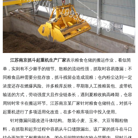
江苏南京抓斗起重机生产厂家
表示粮食仓储的搬运作业，看似简
单，实则有不少棘手的细节。散粮的流动性强，抓取时容易撒漏；不
同粮食品种需要分批存放，抓斗残留会造成混粮；仓内粉尘达到一定
浓度还存在燃爆风险。许多粮库反映，早期靠人工推粮装包、皮带机
输送的方式，劳动强度大且作业链条长，遇到夏粮收购高峰期，仓容
周转时常卡在搬运环节。江苏南京某厂家针对粮食仓储特点，对抓斗
起重机进行了多项适用化改造，在多个粮库项目中投入使用。
针对撒漏问题改进斗体结构。 散装小麦、玉米、大豆等颗粒物
料，在抓取和起升过程中容易从斗口缝隙漏出。该厂家的抓斗在斗口
结合面加装了耐磨密封条，闭合后间隙控制在较小范围内。同时斗体