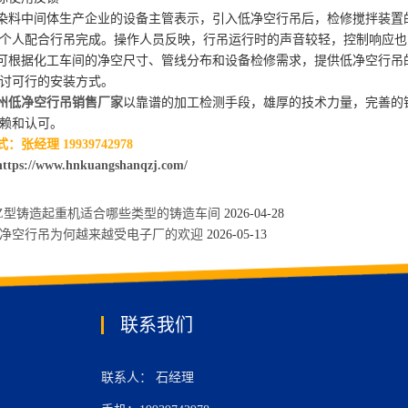
料中间体生产企业的设备主管表示，引入低净空行吊后，检修搅拌装置的
个人配合行吊完成。操作人员反映，行吊运行时的声音较轻，控制响应也
根据化工车间的净空尺寸、管线分布和设备检修需求，提供低净空行吊的
讨可行的安装方式。
州低净空行吊销售厂家
以靠谱的加工检测手段，雄厚的技术力量，完善的
赖和认可。
张经理 19939742978
https://www.hnkuangshanqzj.com/
Z型铸造起重机适合哪些类型的铸造车间
2026-04-28
净空行吊为何越来越受电子厂的欢迎
2026-05-13
联系我们
联系人： 石经理