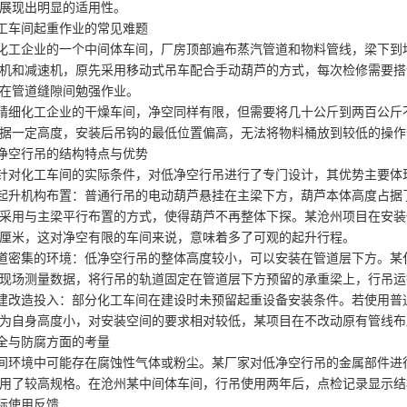
展现出明显的适用性。
车间起重作业的常见难题
工企业的一个中间体车间，厂房顶部遍布蒸汽管道和物料管线，梁下到地
机和减速机，原先采用移动式吊车配合手动葫芦的方式，每次检修需要搭
在管道缝隙间勉强作业。
细化工企业的干燥车间，净空同样有限，但需要将几十公斤到两百公斤不
据一定高度，安装后吊钩的最低位置偏高，无法将物料桶放到较低的操作
空行吊的结构特点与优势
对化工车间的实际条件，对低净空行吊进行了专门设计，其优势主要体
升机构布置：普通行吊的电动葫芦悬挂在主梁下方，葫芦本体高度占据了
采用与主梁平行布置的方式，使得葫芦不再整体下探。某沧州项目在安装
厘米，这对净空有限的车间来说，意味着多了可观的起升行程。
密集的环境：低净空行吊的整体高度较小，可以安装在管道层下方。某化
现场测量数据，将行吊的轨道固定在管道层下方预留的承重梁上，行吊运
改造投入：部分化工车间在建设时未预留起重设备安装条件。若使用普通
为自身高度小，对安装空间的要求相对较低，某项目在不改动原有管线布
与防腐方面的考量
环境中可能存在腐蚀性气体或粉尘。某厂家对低净空行吊的金属部件进行
用了较高规格。在沧州某中间体车间，行吊使用两年后，点检记录显示结
使用反馈