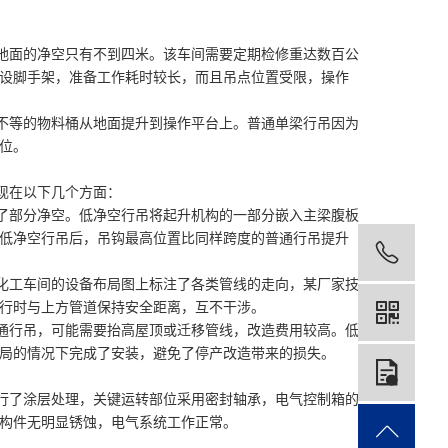
面的净空只有不到四米。该车间需要定期检修重达数百公
设脚手架，准备工作耗时较长，而且吊点位置受限，操作
等的物料桶从地面提升到操作平台上。普通单梁行吊因为
位。
现在以下几个方面：
部分净空。低净空行吊将起升机构的一部分嵌入主梁腹板
低净空行吊后，吊钩最高位置比同样跨度的普通行吊提升
199
工车间的设备布局图上标注了各类管线的走向，某厂家技
行时与上方管道保持安全距离，互不干涉。
行吊，可能需要抬高屋顶或迁移管线，改造费用较高。低
局的情况下完成了安装，避免了停产改造带来的损失。
在
了涂层处理，关键运转部位采用密封轴承，电气控制箱的
构件无明显锈蚀，电气系统工作正常。