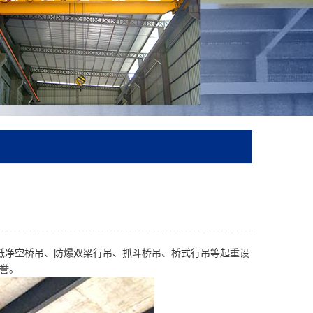
低净空桥吊、防爆双梁行吊、抓斗桥吊、桥式行吊等起重设
誉。