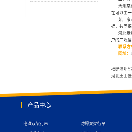
沧州某染
在可以由一
某厂家可
据，共同探
河北沧
户的广泛信
联系方式：
网址：
福建漳州Y
河北唐山低
产品中心
电磁双梁行吊
防爆双梁行吊