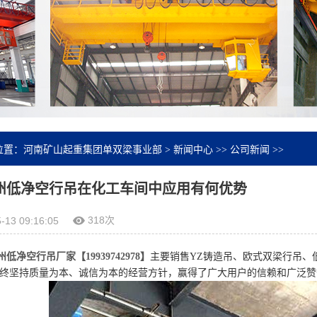
位置：
河南矿山起重集团单双梁事业部
>
新闻中心
>>
公司新闻
>>
州低净空行吊在化工车间中应用有何优势
318次
-13 09:16:05
低净空行吊厂家【19939742978】
主要销售YZ铸造吊、欧式双梁行吊、
终坚持质量为本、诚信为本的经营方针，赢得了广大用户的信赖和广泛赞