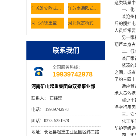
这类场景中
江苏淮安欧式双梁起重机轨道铺设有哪些规范 欧式行吊厂家
江苏南通欧式双梁起重机空载抖动是什么原因 欧式行吊厂家
一、化工
某沧州化
河北承德重型车间选用桥式起重机有哪些核心考量因素
河北保定桥式起重机如何解决仓储大件货物的搬运难题
斤的搅拌电
人员经常要
另一家精
葫芦本身占
联系我们
二、低净
某厂家针
紧凑的起
全国服务热线：
之间，或者
19939742978
了约三四十
河南矿山起重集团单双梁事业部
适应管道
术人员依据
联系人： 石经理
减少土建
净空行吊因
电话： 19939742978
三、安全
固话：0373-5251978
化工车间
防护等级选
地址：长垣县起重工业区园区纬二路
四、实际