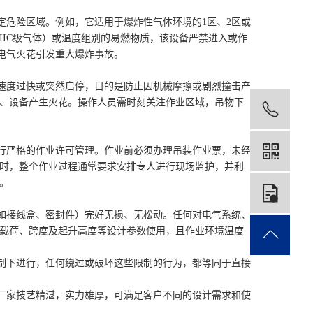
危险区域。例如，它适用于爆炸性气体环境的1区、2区或
IIC级气体）或温度组别的易燃物质，该设备严禁进入或作
因电气火花引发重大爆炸事故。
度过快或突然启停，目的是防止因机械摩擦或剧烈撞击产
、设备产生火花。操作人员需时刻关注作业区域，吊物下
199
严格的作业许可管理。作业前必须办理吊装作业票，未经
时，整个作业过程通常要求安排专人进行现场监护，并利
。
在
接线盒、密封件）完好无损、无松动。任何对电气系统、
载荷、跨度及起升高度等设计参数使用，且作业环境温度
下进行，任何绕过或破坏这些限制的行为，都等同于直接
厂家技艺精湛，实力雄厚，可满足客户不同的设计需求和使