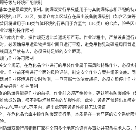
爆等级与环境匹配限制
也是最重要的限制。防爆双梁行吊只能用于与其防爆标志相匹配的特定
环境的21区、22区。如果仓库某区域存在超出设备防爆级别（如含乙炔等
曾因将适用于IIB类气体环境的行吊用于含氢气（IIC类）的仓库，险些
业过程的操作限制
仓库内作业，操作规范远比普通场所严苛。作业过程中，严禁设备运行速
时，必须确保吊运重物捆绑牢固且运行平稳，避免吊物晃动碰撞周围管道
线周边严禁有人，必须保持足够的安全距离。
规与作业许可限制
安全规范，在危化品企业进行的吊装作业属于高风险特殊作业，必须实行
业。作业前还需进行全面的风险评估，制定安全作业方案并组织交底。同
器对作业环境进行实时监测，一旦可燃气体浓度超标，必须立即停止作业
备完好性与维护限制
的防爆性能是作业的前提。作业前必须严格检查，确认所有防爆部件（如
维修或改动，都不得破坏其原有的防爆性能。此外，设备严禁超出其额定
在-20℃至+40℃范围内，超出此范围设备性能将无法保证。
，在危化品仓库中操作防爆双梁行吊，本质是在一套严密的安全系统限制
险。
州防爆双梁行吊销售厂家
在全国多个地区均设有办事处并配备技术人员，