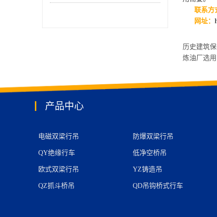
联系方式：张
网址：
历史建筑保
炼油厂选
产品中心
电磁双梁行吊
防爆双梁行吊
QY绝缘行车
低净空桥吊
欧式双梁行吊
YZ铸造吊
QZ抓斗桥吊
QD吊钩桥式行车