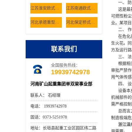
一、 防
江苏淮安欧式双梁起重机轨道铺设有哪些规范 欧式行吊厂家
江苏南通欧式双梁起重机空载抖动是什么原因 欧式行吊厂家
这是最基本
可燃性粉尘
河北承德重型车间选用桥式起重机有哪些核心考量因素
河北保定桥式起重机如何解决仓储大件货物的搬运难题
业。某项目
二、 作
在危化品
生火花。同
联系我们
方及运行路
三、 法
根据相关
全国服务热线：
审批严禁作
19939742978
用气体传感
河南矿山起重集团单双梁事业部
四、 设
设备本身
联系人： 石经理
机械部件的
需严格控制
电话： 19939742978
总而言之
固话：0373-5251978
制造极端危
浙江温
地址：长垣县起重工业区园区纬二路
用需要。